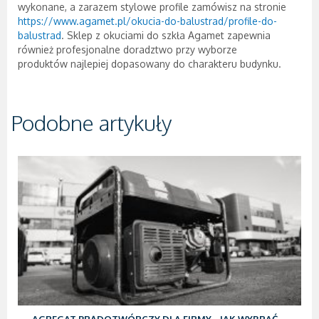
wykonane, a zarazem stylowe profile zamówisz na stronie
https://www.agamet.pl/okucia-do-balustrad/profile-do-
balustrad
. Sklep z okuciami do szkła Agamet zapewnia
również profesjonalne doradztwo przy wyborze
produktów najlepiej dopasowany do charakteru budynku.
Podobne artykuły
AGREGAT PRĄDOTWÓRCZY DLA FIRMY - JAK WYBRAĆ