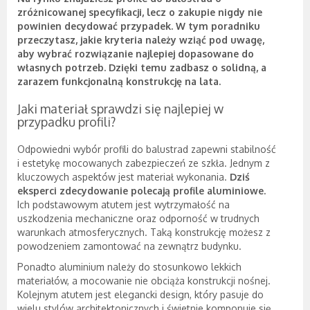
zróżnicowanej specyfikacji, lecz o zakupie nigdy nie
powinien decydować przypadek. W tym poradniku
przeczytasz, jakie kryteria należy wziąć pod uwagę,
aby wybrać rozwiązanie najlepiej dopasowane do
własnych potrzeb. Dzięki temu zadbasz o solidną, a
zarazem funkcjonalną konstrukcję na lata.
Jaki materiał sprawdzi się najlepiej w
przypadku profili?
Odpowiedni wybór profili do balustrad zapewni stabilność
i estetykę mocowanych zabezpieczeń ze szkła. Jednym z
kluczowych aspektów jest materiał wykonania.
Dziś
eksperci zdecydowanie polecają profile aluminiowe.
Ich podstawowym atutem jest wytrzymałość na
uszkodzenia mechaniczne oraz odporność w trudnych
warunkach atmosferycznych. Taką konstrukcję możesz z
powodzeniem zamontować na zewnątrz budynku.
Ponadto aluminium należy do stosunkowo lekkich
materiałów, a mocowanie nie obciąża konstrukcji nośnej.
Kolejnym atutem jest elegancki design, który pasuje do
wielu stylów architektonicznych i świetnie komponuje się