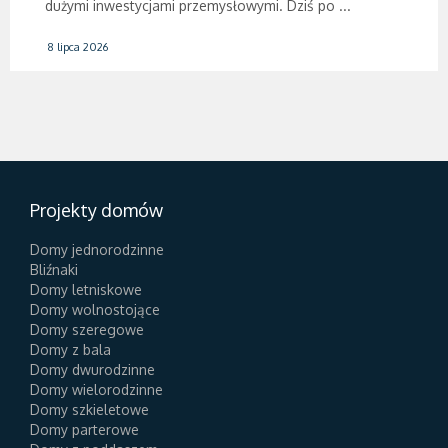
dużymi inwestycjami przemysłowymi. Dziś po ...
8 lipca 2026
Projekty domów
Domy jednorodzinne
Bliźnaki
Domy letniskowe
Domy wolnostojące
Domy szeregowe
Domy z bala
Domy dwurodzinne
Domy wielorodzinne
Domy szkieletowe
Domy parterowe