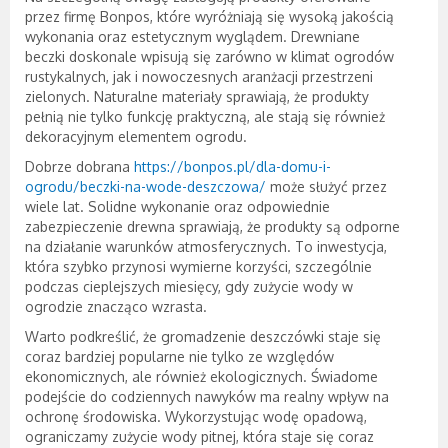
przez firmę Bonpos, które wyróżniają się wysoką jakością
wykonania oraz estetycznym wyglądem. Drewniane
beczki doskonale wpisują się zarówno w klimat ogrodów
rustykalnych, jak i nowoczesnych aranżacji przestrzeni
zielonych. Naturalne materiały sprawiają, że produkty
pełnią nie tylko funkcję praktyczną, ale stają się również
dekoracyjnym elementem ogrodu.
Dobrze dobrana
https://bonpos.pl/dla-domu-i-
ogrodu/beczki-na-wode-deszczowa/
może służyć przez
wiele lat. Solidne wykonanie oraz odpowiednie
zabezpieczenie drewna sprawiają, że produkty są odporne
na działanie warunków atmosferycznych. To inwestycja,
która szybko przynosi wymierne korzyści, szczególnie
podczas cieplejszych miesięcy, gdy zużycie wody w
ogrodzie znacząco wzrasta.
Warto podkreślić, że gromadzenie deszczówki staje się
coraz bardziej popularne nie tylko ze względów
ekonomicznych, ale również ekologicznych. Świadome
podejście do codziennych nawyków ma realny wpływ na
ochronę środowiska. Wykorzystując wodę opadową,
ograniczamy zużycie wody pitnej, która staje się coraz