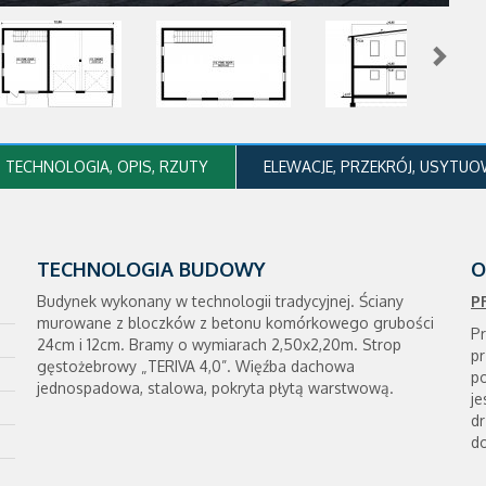
 TECHNOLOGIA, OPIS, RZUTY
ELEWACJE, PRZEKRÓJ, USYTUO
TECHNOLOGIA BUDOWY
O
Budynek wykonany w technologii tradycyjnej. Ściany
P
murowane z bloczków z betonu komórkowego grubości
P
24cm i 12cm. Bramy o wymiarach 2,50x2,20m. Strop
p
gęstożebrowy „TERIVA 4,0”. Więźba dachowa
p
jednospadowa, stalowa, pokryta płytą warstwową.
je
dr
d