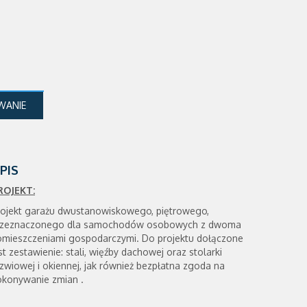
WANIE
PIS
ROJEKT:
rojekt garażu dwustanowiskowego, piętrowego,
rzeznaczonego dla samochodów osobowych z dwoma
omieszczeniami gospodarczymi. Do projektu dołączone
st zestawienie: stali, więźby dachowej oraz stolarki
zwiowej i okiennej, jak również bezpłatna zgoda na
okonywanie zmian .