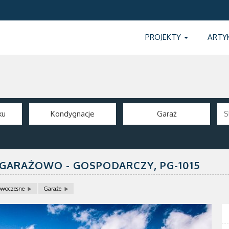
PROJEKTY
ARTY
ku
Kondygnacje
Garaż
K GARAŻOWO - GOSPODARCZY,
PG-1015
woczesne
Garaże