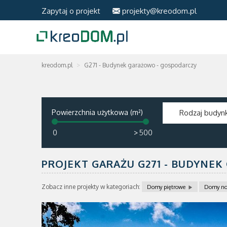
Zapytaj o projekt
projekty@kreodom.pl
kreodom.pl
G271 - Budynek garażowo - gospodarczy
Powierzchnia użytkowa (m²)
Rodzaj budyn
>
PROJEKT GARAŻU G271 - BUDYNE
Zobacz inne projekty w kategoriach:
Domy piętrowe
Domy no