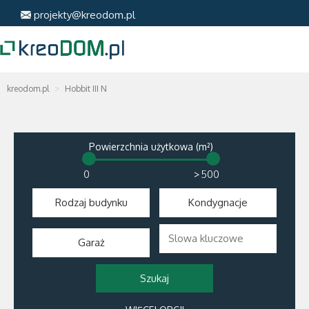
projekty@kreodom.pl
kreodom.pl
Hobbit III N
Powierzchnia użytkowa (m²)
>
Rodzaj budynku
Kondygnacje
Garaż