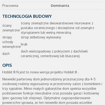
Pracownia
Dominanta
TECHNOLOGIA BUDOWY
ściany zewnętrzne dwuwarstwowe murowane z
ściany
pustaka ceramicznego i docieplone od zewnątrz
zewnętrzne
styropianem lub wełną mineralną
stropy
strop żelbetowy wylewany
schody
brak
wewnętrzne
dach wielospadowy z pokryciem z dachówki
dach
ceramicznej, cementowej lub blaszanej
OPIS
Hobbit III N jest to nowa wersja projektu Hobbit III .
Niewielki parterowy dom jednorodzinny przeznaczony dla 4-5
osobowej rodziny wyposażony w przestronny salon z kominkiem i
trzy sypialnie. Mimo małych gabarytów dom spełnia wszystkie
podstawowe funkcje mieszkalne oraz posiada garaż i kotłownię
(piec gazowy lub olejowy). Optymalne zagospodarowanie
powierzchni sprawia, że ten niewielki dom posiada wszelkie