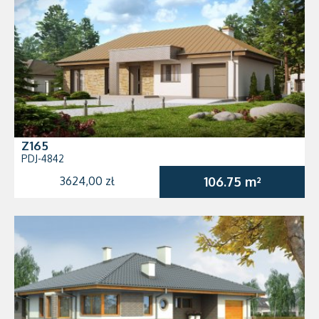
Z165
PDJ-4842
3624,00 zł
106.75 m²