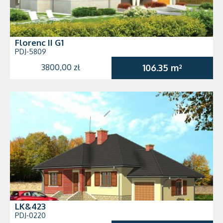
Florenc II G1
PDJ-5809
3800,00 zł
106.35 m²
LK&423
PDJ-0220