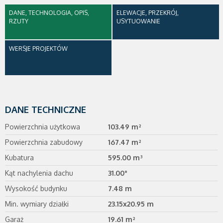
DANE, TECHNOLOGIA, OPIS,
ELEWACJE, PRZEKRÓJ,
RZUTY
USYTUOWANIE
WERSJE PROJEKTÓW
DANE TECHNICZNE
Powierzchnia użytkowa
103.49 m²
Powierzchnia zabudowy
167.47 m²
Kubatura
595.00 m³
Kąt nachylenia dachu
31.00°
Wysokość budynku
7.48 m
Min. wymiary działki
23.15x20.95 m
Garaż
19.61 m²