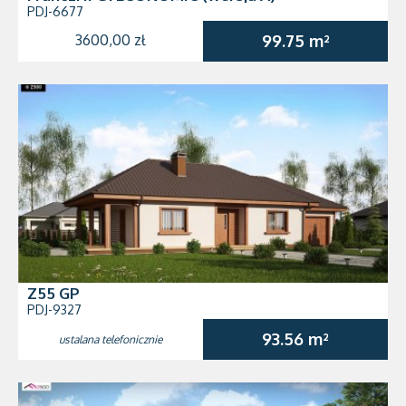
PDJ-6677
3600,00 zł
99.75 m²
Z55 GP
PDJ-9327
93.56 m²
ustalana telefonicznie