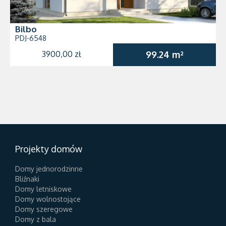
Bilbo
PDJ-6548
3900,00 zł
99.24 m²
Projekty domów
Domy jednorodzinne
Bliźnaki
Domy letniskowe
Domy wolnostojące
Domy szeregowe
Domy z bala