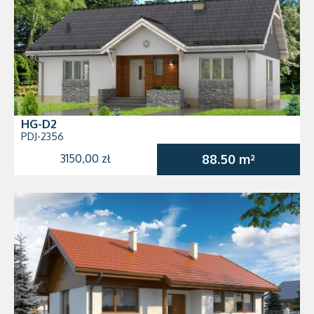
HG-D2
PDJ-2356
3150,00 zł
88.50 m²