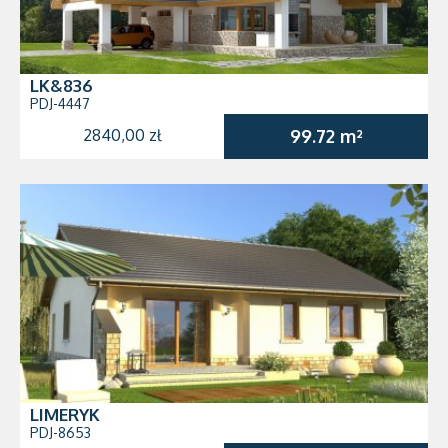
LK&836
PDJ-4447
2840,00 zł
99.72 m²
LIMERYK
PDJ-8653