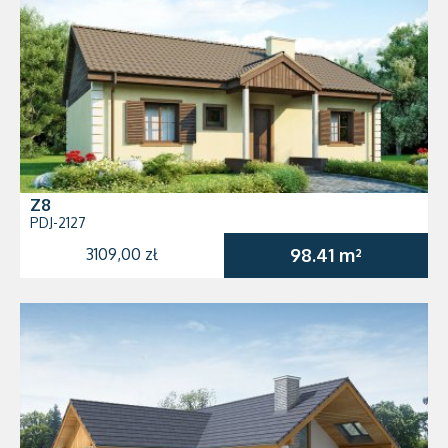
Z8
PDJ-2127
3109,00 zł
98.41 m²