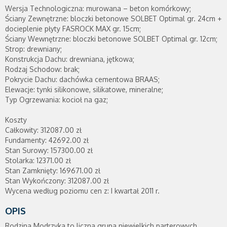
Wersja Technologiczna: murowana – beton komórkowy;
Ściany Zewnętrzne: bloczki betonowe SOLBET Optimal gr. 24cm +
docieplenie płyty FASROCK MAX gr. 15cm;
Ściany Wewnętrzne: bloczki betonowe SOLBET Optimal gr. 12cm;
Strop: drewniany;
Konstrukcja Dachu: drewniana, jętkowa;
Rodzaj Schodow: brak;
Pokrycie Dachu: dachówka cementowa BRAAS;
Elewacje: tynki silikonowe, silikatowe, mineralne;
Typ Ogrzewania: kocioł na gaz;
Koszty
Całkowity: 312087.00 zł
Fundamenty: 42692.00 zł
Stan Surowy: 157300.00 zł
Stolarka: 12371.00 zł
Stan Zamknięty: 169671.00 zł
Stan Wykończony: 312087.00 zł
Wycena według poziomu cen z: I kwartał 2011 r.
OPIS
Rodzina Modrzyka to liczna grupa niewielkich parterowych