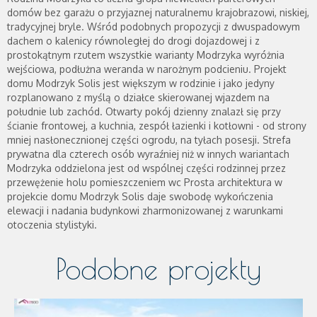
domów bez garażu o przyjaznej naturalnemu krajobrazowi, niskiej,
tradycyjnej bryle. Wśród podobnych propozycji z dwuspadowym
dachem o kalenicy równoległej do drogi dojazdowej i z
prostokątnym rzutem wszystkie warianty Modrzyka wyróżnia
wejściowa, podłużna weranda w narożnym podcieniu. Projekt
domu Modrzyk Solis jest większym w rodzinie i jako jedyny
rozplanowano z myślą o działce skierowanej wjazdem na
południe lub zachód. Otwarty pokój dzienny znalazł się przy
ścianie frontowej, a kuchnia, zespół łazienki i kotłowni - od strony
mniej nasłonecznionej części ogrodu, na tyłach posesji. Strefa
prywatna dla czterech osób wyraźniej niż w innych wariantach
Modrzyka oddzielona jest od wspólnej części rodzinnej przez
przewężenie holu pomieszczeniem wc Prosta architektura w
projekcie domu Modrzyk Solis daje swobodę wykończenia
elewacji i nadania budynkowi zharmonizowanej z warunkami
otoczenia stylistyki.
Podobne projekty