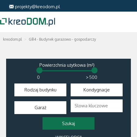
projekty@kreodom.pl
kreodom.pl
G84 - Budynek garażowo - gospodarczy
Powierzchnia użytkowa (m²)
>
Rodzaj budynku
Kondygnacje
Garaż