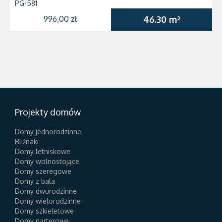
PG-581
996,00 zł
46.30 m²
Projekty domów
Domy jednorodzinne
Bliźnaki
Domy letniskowe
Domy wolnostojące
Domy szeregowe
Domy z bala
Domy dwurodzinne
Domy wielorodzinne
Domy szkieletowe
Domy parterowe