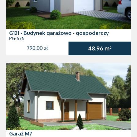
G121 - Budynek garażowo - gospodarczy
PG-675
790,00 zł
48.96 m²
Garaż M7