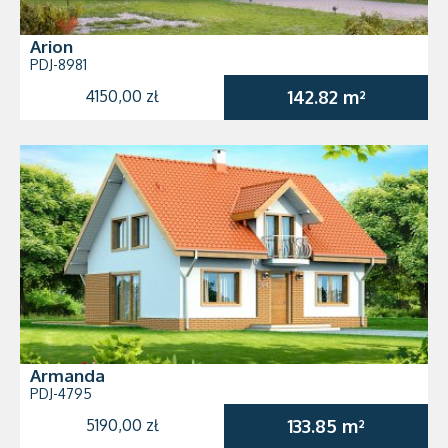
Arion
PDJ-8981
4150,00 zł
142.82 m²
Armanda
PDJ-4795
5190,00 zł
133.85 m²