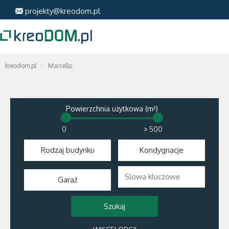
projekty@kreodom.pl
kreodom.pl
Marcello
Powierzchnia użytkowa (m²)
>
Rodzaj budynku
Kondygnacje
Garaż