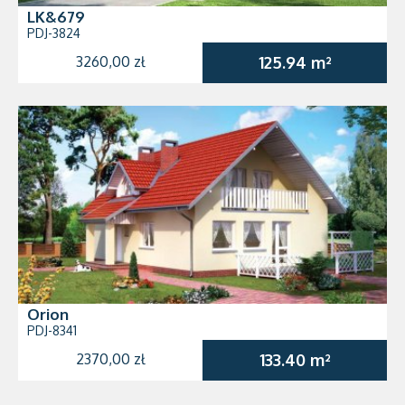
LK&679
PDJ-3824
3260,00 zł
125.94 m²
Orion
PDJ-8341
2370,00 zł
133.40 m²