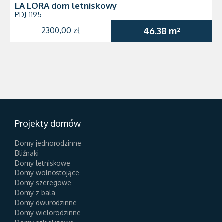
LA LORA dom letniskowy
PDJ-1195
2300,00 zł
46.38 m²
Projekty domów
Domy jednorodzinne
Bliźnaki
Domy letniskowe
Domy wolnostojące
Domy szeregowe
Domy z bala
Domy dwurodzinne
Domy wielorodzinne