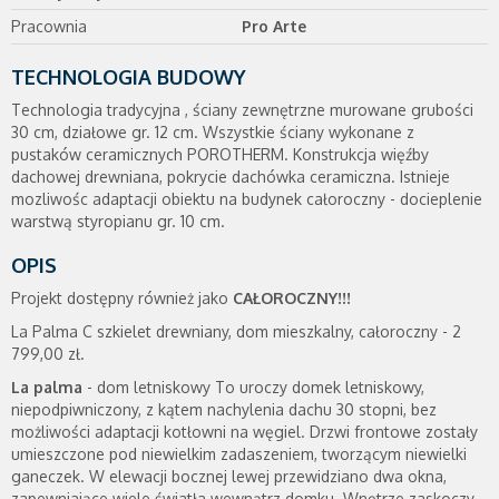
Pracownia
Pro Arte
TECHNOLOGIA BUDOWY
Technologia tradycyjna , ściany zewnętrzne murowane grubości
30 cm, działowe gr. 12 cm. Wszystkie ściany wykonane z
pustaków ceramicznych POROTHERM. Konstrukcja więźby
dachowej drewniana, pokrycie dachówka ceramiczna. Istnieje
mozliwośc adaptacji obiektu na budynek całoroczny - docieplenie
warstwą styropianu gr. 10 cm.
OPIS
Projekt dostępny również jako
CAŁOROCZNY!!!
La Palma C szkielet drewniany, dom mieszkalny, całoroczny - 2
799,00 zł.
La palma
- dom letniskowy To uroczy domek letniskowy,
niepodpiwniczony, z kątem nachylenia dachu 30 stopni, bez
możliwości adaptacji kotłowni na węgiel. Drzwi frontowe zostały
umieszczone pod niewielkim zadaszeniem, tworzącym niewielki
ganeczek. W elewacji bocznej lewej przewidziano dwa okna,
zapewniające wiele światła wewnątrz domku. Wnętrze zaskoczy