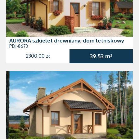
AURORA szkielet drewniany, dom letniskowy
PDJ-8673
2300,00 zł
39.53 m²