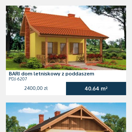
BARI dom letniskowy z poddaszem
PDJ-6207
2400,00 zł
40.64 m²