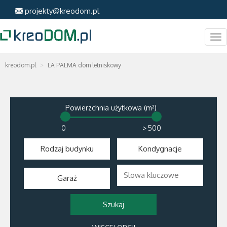
projekty@kreodom.pl
Me
kreodom.pl
LA PALMA dom letniskowy
Powierzchnia użytkowa (m²)
>
Rodzaj budynku
Kondygnacje
Garaż