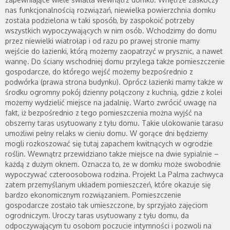
nas funkcjonalnością rozwiązań, niewielka powierzchnia domku
została podzielona w taki sposób, by zaspokoić potrzeby
wszystkich wypoczywających w nim osób. Wchodzimy do domu
przez niewielki wiatrołap i od razu po prawej stronie mamy
wejście do łazienki, którą możemy zaopatrzyć w prysznic, a nawet
wannę. Do ściany wschodniej domu przylega także pomieszczenie
gospodarcze, do którego wejść możemy bezpośrednio z
podwórka (prawa strona budynku). Oprócz łazienki mamy także w
środku ogromny pokój dzienny połączony z kuchnią, gdzie z kolei
możemy wydzielić miejsce na jadalnię. Warto zwrócić uwagę na
fakt, iż bezpośrednio z tego pomieszczenia można wyjść na
obszerny taras usytuowany z tyłu domu. Takie ulokowanie tarasu
umożliwi pełny relaks w cieniu domu. W gorące dni będziemy
mogli rozkoszować się tutaj zapachem kwitnących w ogrodzie
roślin. Wewnątrz przewidziano także miejsce na dwie sypialnie –
każdą z dużym oknem. Oznacza to, że w domku może swobodnie
wypoczywać czteroosobowa rodzina. Projekt La Palma zachwyca
zatem przemyślanym układem pomieszczeń, które okazuje się
bardzo ekonomicznym rozwiązaniem. Pomieszczenie
gospodarcze zostało tak umieszczone, by sprzyjało zajęciom
ogrodniczym. Uroczy taras usytuowany z tyłu domu, da
odpoczywającym tu osobom poczucie intymności i pozwoli na