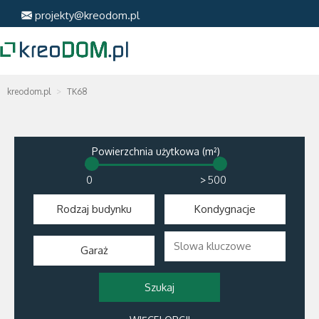
projekty@kreodom.pl
kreodom.pl
TK68
Powierzchnia użytkowa (m²)
>
Rodzaj budynku
Kondygnacje
Garaż