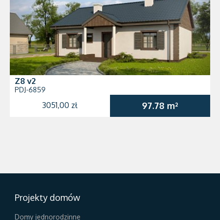
Z8 v2
PDJ-6859
3051,00 zł
97.78 m²
Projekty domów
Domy jednorodzinne