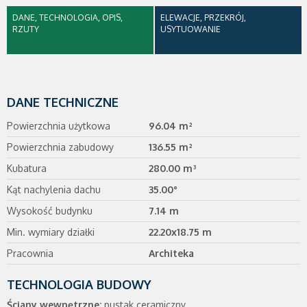
DANE, TECHNOLOGIA, OPIS,
ELEWACJE, PRZEKRÓJ,
RZUTY
USYTUOWANIE
DANE TECHNICZNE
Powierzchnia użytkowa
96.04 m²
Powierzchnia zabudowy
136.55 m²
Kubatura
280.00 m³
Kąt nachylenia dachu
35.00°
Wysokość budynku
7.14 m
Min. wymiary działki
22.20x18.75 m
Pracownia
Architeka
TECHNOLOGIA BUDOWY
Ściany wewnętrzne:
pustak ceramiczny