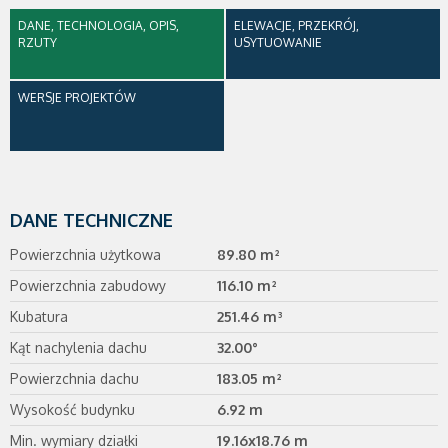
DANE, TECHNOLOGIA, OPIS,
ELEWACJE, PRZEKRÓJ,
RZUTY
USYTUOWANIE
WERSJE PROJEKTÓW
DANE TECHNICZNE
Powierzchnia użytkowa
89.80 m²
Powierzchnia zabudowy
116.10 m²
Kubatura
251.46 m³
Kąt nachylenia dachu
32.00°
Powierzchnia dachu
183.05 m²
Wysokość budynku
6.92 m
Min. wymiary działki
19.16x18.76 m