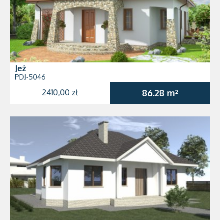
Jeż
PDJ-5046
2410,00 zł
86.28 m²