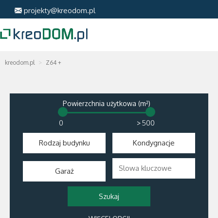
projekty@kreodom.pl
kreodom.pl
Z64 +
Powierzchnia użytkowa (m²)
>
Rodzaj budynku
Kondygnacje
Garaż