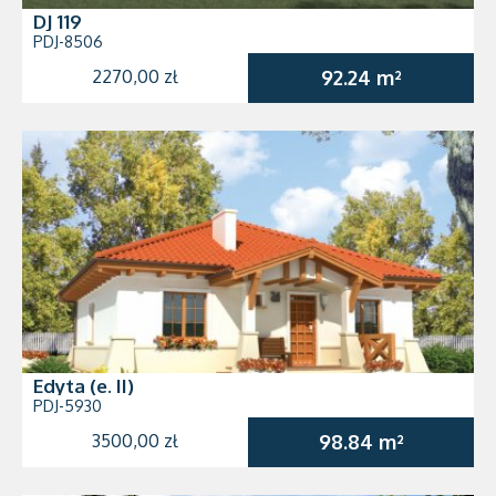
DJ 119
PDJ-8506
2270,00 zł
92.24 m²
Edyta (e. II)
PDJ-5930
3500,00 zł
98.84 m²