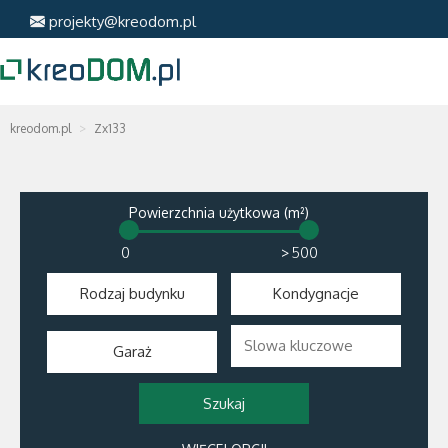
projekty@kreodom.pl
kreodom.pl
Zx133
Powierzchnia użytkowa (m²)
>
Rodzaj budynku
Kondygnacje
Garaż