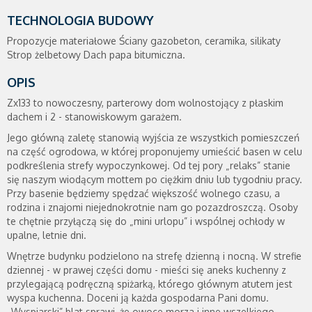
TECHNOLOGIA BUDOWY
Propozycje materiałowe Ściany gazobeton, ceramika, silikaty
Strop żelbetowy Dach papa bitumiczna.
OPIS
Zx133 to nowoczesny, parterowy dom wolnostojący z płaskim
dachem i 2 - stanowiskowym garażem.
Jego główną zaletę stanowią wyjścia ze wszystkich pomieszczeń
na część ogrodowa, w której proponujemy umieścić basen w celu
podkreślenia strefy wypoczynkowej. Od tej pory „relaks” stanie
się naszym wiodącym mottem po ciężkim dniu lub tygodniu pracy.
Przy basenie będziemy spędzać większość wolnego czasu, a
rodzina i znajomi niejednokrotnie nam go pozazdroszczą. Osoby
te chętnie przyłączą się do „mini urlopu” i wspólnej ochłody w
upalne, letnie dni.
Wnętrze budynku podzielono na strefę dzienną i nocną. W strefie
dziennej - w prawej części domu - mieści się aneks kuchenny z
przylegającą podręczną spiżarką, którego głównym atutem jest
wyspa kuchenna. Doceni ją każda gospodarna Pani domu.
„Wyspiarski” blat sprawi, że owoce morza i inne wszelkiego