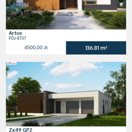
Artus
PDJ-8737
4500,00 zł
136.81 m²
Zx49 GP2