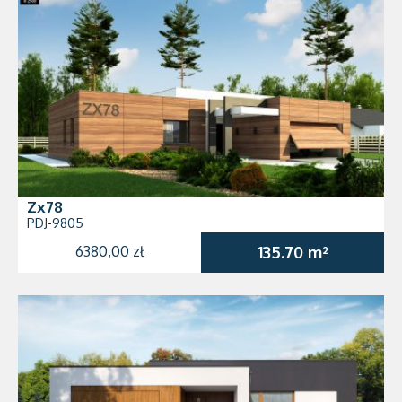
Zx78
PDJ-9805
6380,00 zł
135.70 m²