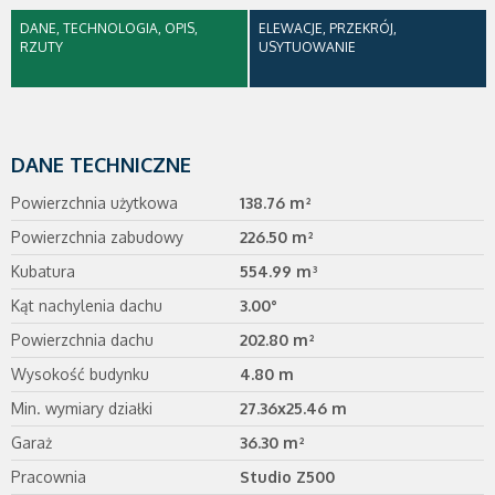
DANE, TECHNOLOGIA, OPIS,
ELEWACJE, PRZEKRÓJ,
RZUTY
USYTUOWANIE
DANE TECHNICZNE
Powierzchnia użytkowa
138.76 m²
Powierzchnia zabudowy
226.50 m²
Kubatura
554.99 m³
Kąt nachylenia dachu
3.00°
Powierzchnia dachu
202.80 m²
Wysokość budynku
4.80 m
Min. wymiary działki
27.36x25.46 m
Garaż
36.30 m²
Pracownia
Studio Z500