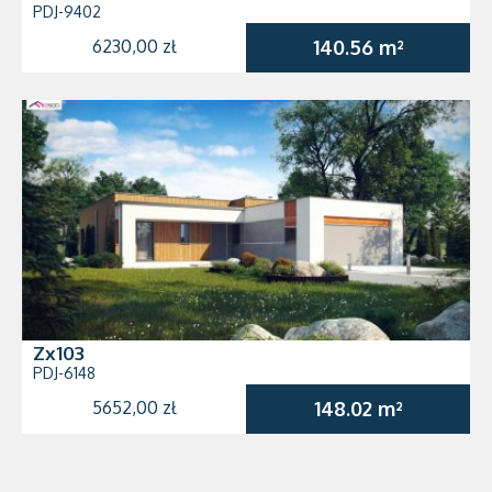
PDJ-9402
6230,00 zł
140.56 m²
Zx103
PDJ-6148
5652,00 zł
148.02 m²