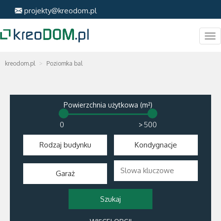
projekty@kreodom.pl
Me
kreodom.pl
Poziomka bal
Powierzchnia użytkowa (m²)
>
Rodzaj budynku
Kondygnacje
Garaż