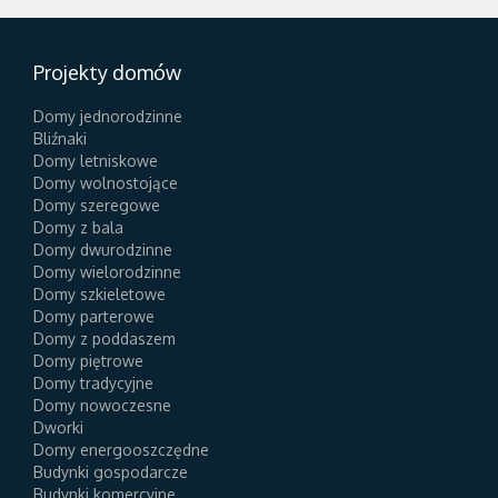
Projekty domów
Domy jednorodzinne
Bliźnaki
Domy letniskowe
Domy wolnostojące
Domy szeregowe
Domy z bala
Domy dwurodzinne
Domy wielorodzinne
Domy szkieletowe
Domy parterowe
Domy z poddaszem
Domy piętrowe
Domy tradycyjne
Domy nowoczesne
Dworki
Domy energooszczędne
Budynki gospodarcze
Budynki komercyjne