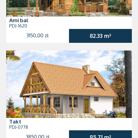
Ami bal
PDJ-1620
3150,00 zł
82.33 m²
Takt
PDJ-0778
3850,00 zł
85.71 m²