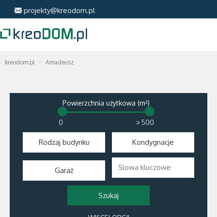
projekty@kreodom.pl
kreodom.pl
Amadeusz
Powierzchnia użytkowa (m²)
>
Rodzaj budynku
Kondygnacje
Garaż