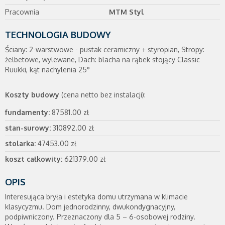
Pracownia
MTM Styl
TECHNOLOGIA BUDOWY
Ściany: 2-warstwowe - pustak ceramiczny + styropian, Stropy:
żelbetowe, wylewane, Dach: blacha na rąbek stojący Classic
Ruukki, kąt nachylenia 25°
Koszty budowy
(cena netto bez instalacji):
fundamenty:
87581.00 zł
stan-surowy:
310892.00 zł
stolarka:
47453.00 zł
koszt całkowity:
621379.00 zł
OPIS
Interesująca bryła i estetyka domu utrzymana w klimacie
klasycyzmu. Dom jednorodzinny, dwukondygnacyjny,
podpiwniczony. Przeznaczony dla 5 – 6-osobowej rodziny.