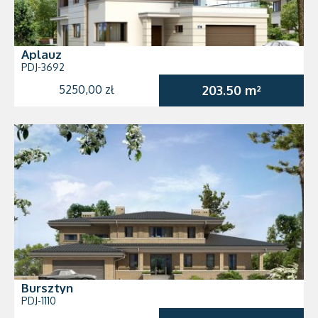
Aplauz
PDJ-3692
5250,00 zł
203.50 m²
Bursztyn
PDJ-1110