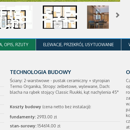
, OPIS, RZUTY
ELEWACJE, PRZEKRÓJ, USYTUOWANIE
TECHNOLOGIA BUDOWY
O
Ściany: 2-warstwowe - pustak ceramiczny + styropian
Ca
Termo Organika, Stropy: żelbetowe, wylewane, Dach:
o
blacha na rąbek stojący Classic Ruukki, kąt nachylenia 45°
ro
za
w
Koszty budowy
(cena netto bez instalacji):
pa
k
fundamenty:
29113.00 zł
cz
stan-surowy:
154614.00 zł
at