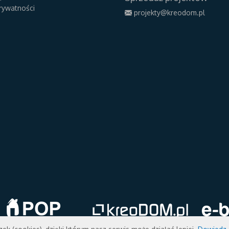
prywatności
projekty@kreodom.pl