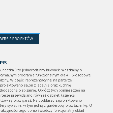
WERSJE PROJEKTÓW
PIS
lineczka 3 to jednorodzinny budynek mieszkalny o
ptymalnym programie funkcjonalnym dla 4 - 5-osobowej
dziny. W części reprezentacyjnej na parterze
projektowano salon z jadalnią oraz kuchnię
zbogaconą o spiżarnię. Oprócz tych pomieszczeń na
rterze przewidziano również gabinet, łazienkę,
otłownię oraz garaż. Na poddaszu zaprojektowano
tery sypialnie, w tym jedną z garderobą, oraz łazienkę. O
rakcyjności tego domu świadczy funkcjonalny układ