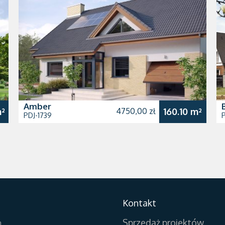
Amber
m²
4750,00 zł
160.10 m²
PDJ-1739
P
Kontakt
Sprzedaż projektów
n