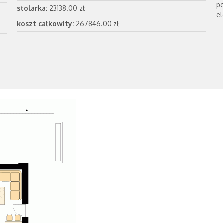
p
stolarka:
23138.00 zł
e
koszt całkowity:
267846.00 zł