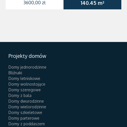
3600,00 zł
140.45 m²
Projekty domów
Domy jednorodzinne
Bliźnaki
Domy letniskowe
Domy wolnostojące
Domy szeregowe
Domy z bala
Domy dwurodzinne
Domy wielorodzinne
Domy szkieletowe
Domy parterowe
Domy z poddaszem