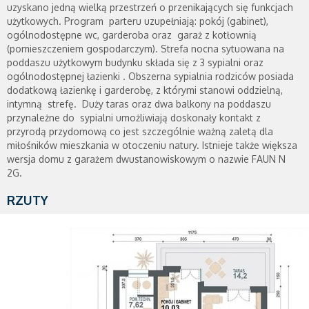
uzyskano jedną wielką przestrzeń o przenikających się funkcjach
użytkowych. Program parteru uzupełniają: pokój (gabinet),
ogólnodostępne wc, garderoba oraz garaż z kotłownią
(pomieszczeniem gospodarczym). Strefa nocna sytuowana na
poddaszu użytkowym budynku składa się z 3 sypialni oraz
ogólnodostępnej łazienki . Obszerna sypialnia rodziców posiada
dodatkową łazienkę i garderobę, z którymi stanowi oddzielną,
intymną strefę. Duży taras oraz dwa balkony na poddaszu
przynależne do sypialni umożliwiają doskonały kontakt z
przyrodą przydomową co jest szczególnie ważną zaletą dla
miłośników mieszkania w otoczeniu natury. Istnieje także większa
wersja domu z garażem dwustanowiskowym o nazwie FAUN N
2G.
RZUTY