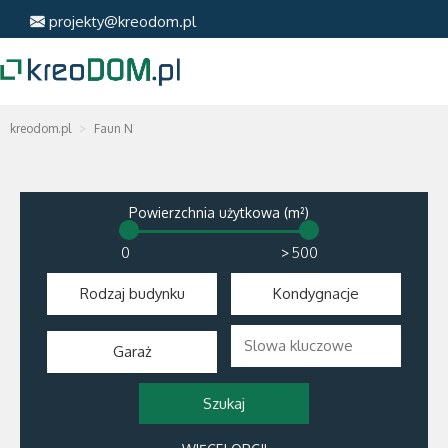
projekty@kreodom.pl
kreodom.pl
Faun N
Powierzchnia użytkowa (m²)
>
Rodzaj budynku
Kondygnacje
Garaż