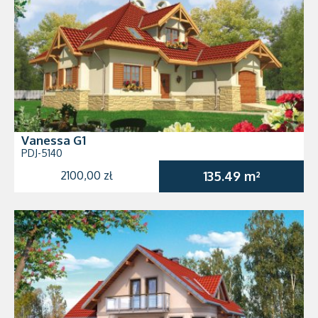
Vanessa G1
PDJ-5140
2100,00 zł
135.49 m²