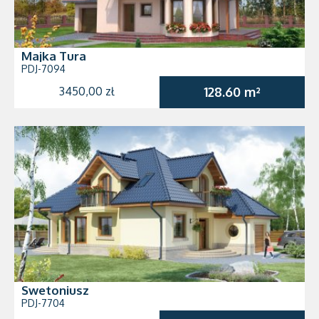
Majka Tura
PDJ-7094
3450,00 zł
128.60 m²
Swetoniusz
PDJ-7704