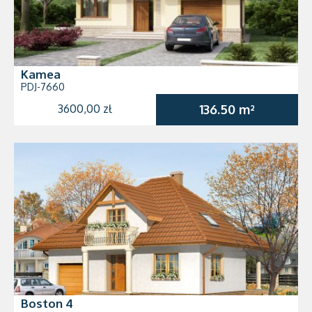
Kamea
PDJ-7660
3600,00 zł
136.50 m²
Boston 4