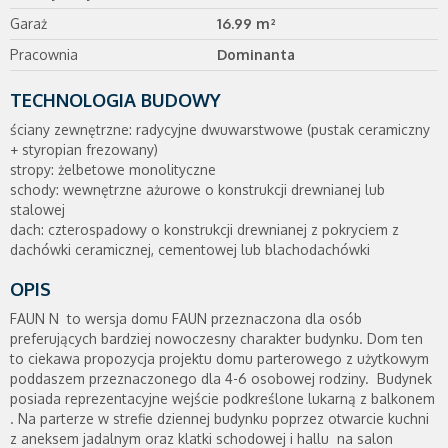
Garaż
16.99 m²
Pracownia
Dominanta
TECHNOLOGIA BUDOWY
ściany zewnętrzne: radycyjne dwuwarstwowe (pustak ceramiczny
+ styropian frezowany)
stropy: żelbetowe monolityczne
schody: wewnętrzne ażurowe o konstrukcji drewnianej lub
stalowej
dach: czterospadowy o konstrukcji drewnianej z pokryciem z
dachówki ceramicznej, cementowej lub blachodachówki
OPIS
FAUN N to wersja domu FAUN przeznaczona dla osób
preferujących bardziej nowoczesny charakter budynku. Dom ten
to ciekawa propozycja projektu domu parterowego z użytkowym
poddaszem przeznaczonego dla 4-6 osobowej rodziny. Budynek
posiada reprezentacyjne wejście podkreślone lukarną z balkonem
. Na parterze w strefie dziennej budynku poprzez otwarcie kuchni
z aneksem jadalnym oraz klatki schodowej i hallu na salon