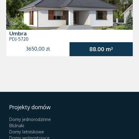
Umbra
PDJ-5720
3650,00 zł
88.00 m²
Projekty domów
Domy jednorodzinne
Bliźnaki
Domy letniskowe
Domy wolnostojące