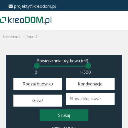
projekty@kreodom.pl
kreodom.pl
Imbir 2
Powierzchnia użytkowa (m²)
>
Rodzaj budynku
Kondygnacje
Garaż