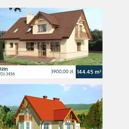
Dżin
3900,00 zł
144.45 m²
PDJ-3436