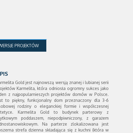
WERSJE PROJEKTÓW
PIS
rmelita Gold jest najnowszą wersją znanej i lubianej serii
ojektów Karmelita, która odniosła ogromny sukces jako
eden z najpopularnieszych projektów domów w Polsce.
est to piękny, funkcjonalny dom przeznaczony dla 3-6
sobowej rodziny o eleganckiej formie i współczesnej
stetyce. Karmelita Gold to budynek parterowy z
żytkowym poddaszem, niepodpiwniczony, z garażem
ednostanowiskowym. Na parterze zlokalizowana jest
szerna strefa dzienna składająca się z kuchni (która w