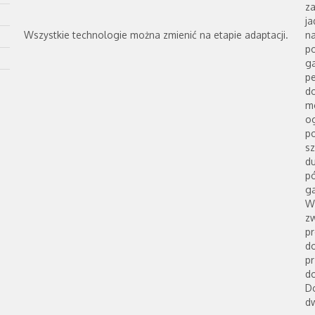
z
j
Wszystkie technologie można zmienić na etapie adaptacji.
n
p
ga
pe
d
m
o
p
s
d
p
g
W
z
p
d
pr
d
D
d