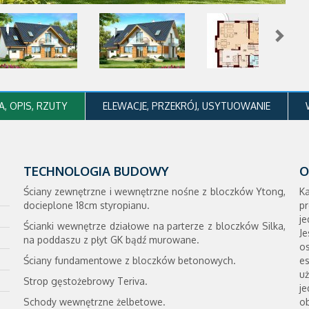
, OPIS, RZUTY
ELEWACJE, PRZEKRÓJ, USYTUOWANIE
TECHNOLOGIA BUDOWY
O
Ściany zewnętrzne i wewnętrzne nośne z bloczków Ytong,
Ka
docieplone 18cm styropianu.
pr
j
Ścianki wewnętrze działowe na parterze z bloczków Silka,
J
na poddaszu z płyt GK bądź murowane.
o
Ściany fundamentowe z bloczków betonowych.
e
u
Strop gęstożebrowy Teriva.
j
Schody wewnętrzne żelbetowe.
ob