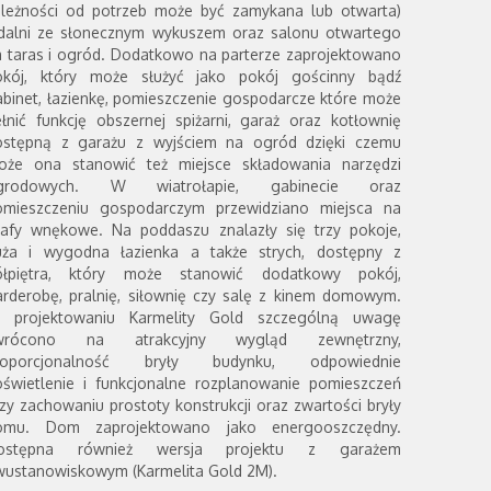
ależności od potrzeb może być zamykana lub otwarta)
adalni ze słonecznym wykuszem oraz salonu otwartego
a taras i ogród. Dodatkowo na parterze zaprojektowano
okój, który może służyć jako pokój gościnny bądź
binet, łazienkę, pomieszczenie gospodarcze które może
łnić funkcję obszernej spiżarni, garaż oraz kotłownię
ostępną z garażu z wyjściem na ogród dzięki czemu
oże ona stanowić też miejsce składowania narzędzi
grodowych. W wiatrołapie, gabinecie oraz
omieszczeniu gospodarczym przewidziano miejsca na
zafy wnękowe. Na poddaszu znalazły się trzy pokoje,
uża i wygodna łazienka a także strych, dostępny z
ółpiętra, który może stanowić dodatkowy pokój,
arderobę, pralnię, siłownię czy salę z kinem domowym.
 projektowaniu Karmelity Gold szczególną uwagę
wrócono na atrakcyjny wygląd zewnętrzny,
roporcjonalność bryły budynku, odpowiednie
oświetlenie i funkcjonalne rozplanowanie pomieszczeń
zy zachowaniu prostoty konstrukcji oraz zwartości bryły
omu. Dom zaprojektowano jako energooszczędny.
ostępna również wersja projektu z garażem
wustanowiskowym (Karmelita Gold 2M).