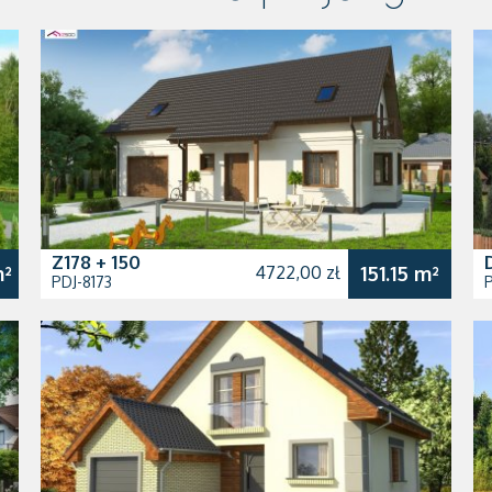
Z178 + 150
m²
4722,00 zł
151.15 m²
PDJ-8173