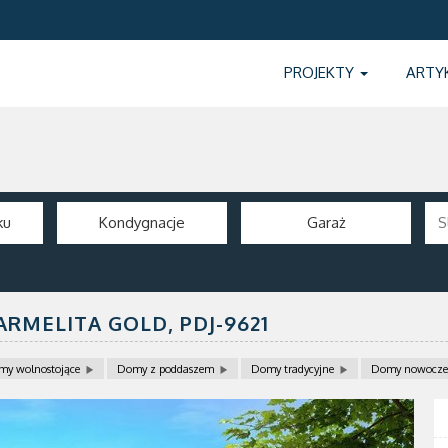
PROJEKTY
ARTY
ku
Kondygnacje
Garaż
ARMELITA GOLD,
PDJ-9621
my wolnostojące
Domy z poddaszem
Domy tradycyjne
Domy nowocze