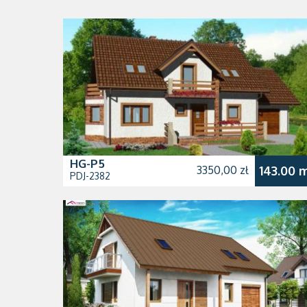
HG-P5
3350,00 zł
143.00 
PDJ-2382