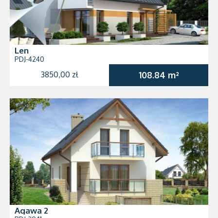
Len
PDJ-4240
3850,00 zł
108.84 m²
Agawa 2