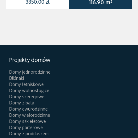
3850,00 zł
116.90 m²
Projekty domów
Domy jednorodzinne
Bliźnaki
Domy letniskowe
Domy wolnostojące
Domy szeregowe
Domy z bala
Domy dwurodzinne
Domy wielorodzinne
Domy szkieletowe
Domy parterowe
Domy z poddaszem