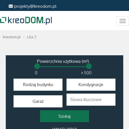
projekty@kreodom.pl
Me
kreodom.pl
Lilia 3
Powierzchnia użytkowa (m²)
>
Rodzaj budynku
Kondygnacje
Garaż