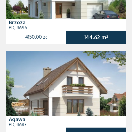
Brzoza
PDJ-3696
4150,00 zł
144.62 m²
Agawa
PDJ-3687