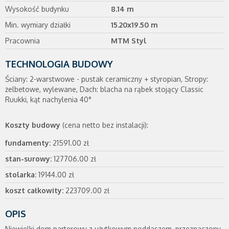
Wysokość budynku
8.14 m
Min. wymiary działki
15.20x19.50 m
Pracownia
MTM Styl
TECHNOLOGIA BUDOWY
Ściany: 2-warstwowe - pustak ceramiczny + styropian, Stropy:
żelbetowe, wylewane, Dach: blacha na rąbek stojący Classic
Ruukki, kąt nachylenia 40°
Koszty budowy
(cena netto bez instalacji):
fundamenty:
21591.00 zł
stan-surowy:
127706.00 zł
stolarka:
19144.00 zł
koszt całkowity:
223709.00 zł
OPIS
Niewielki dom parterowy z użytkowym poddaszem, przeznaczony