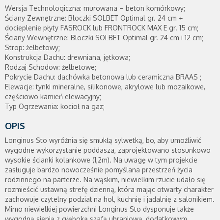
Wersja Technologiczna: murowana – beton komórkowy;
Ściany Zewnętrzne: Bloczki SOLBET Optimal gr. 24 cm +
docieplenie płyty FASROCK lub FRONTROCK MAX E gr. 15 cm;
Ściany Wewnętrzne: Bloczki SOLBET Optimal gr. 24 cm i 12 cm;
Strop: żelbetowy;
Konstrukcja Dachu: drewniana, jętkowa;
Rodzaj Schodow: żelbetowe;
Pokrycie Dachu: dachówka betonowa lub ceramiczna BRAAS ;
Elewacje: tynki mineralne, silikonowe, akrylowe lub mozaikowe,
częściowo kamień elewacyjny;
Typ Ogrzewania: kocioł na gaz;
OPIS
Longinus Sto wyróżnia się smukłą sylwetką, bo, aby umożliwić
wygodne wykorzystanie poddasza, zaprojektowano stosunkowo
wysokie ścianki kolankowe (1,2m). Na uwagę w tym projekcie
zasługuje bardzo nowocześnie pomyślana przestrzeń życia
rodzinnego na parterze. Na wąskim, niewielkim rzucie udało się
rozmieścić ustawną strefę dzienną, która mając otwarty charakter
zachowuje czytelny podział na hol, kuchnię i jadalnię z salonikiem.
Mimo niewielkiej powierzchni Longinus Sto dysponuje także
wygodną sienią z głęboką szafą ubraniową, dodatkowym