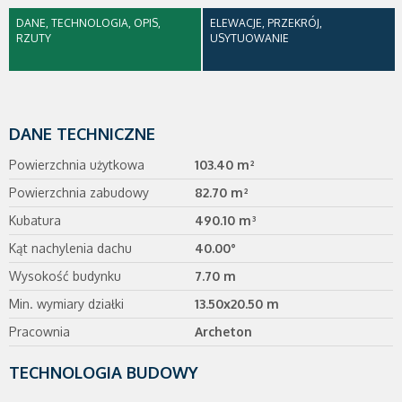
DANE, TECHNOLOGIA, OPIS,
ELEWACJE, PRZEKRÓJ,
RZUTY
USYTUOWANIE
DANE TECHNICZNE
Powierzchnia użytkowa
103.40 m²
Powierzchnia zabudowy
82.70 m²
Kubatura
490.10 m³
Kąt nachylenia dachu
40.00°
Wysokość budynku
7.70 m
Min. wymiary działki
13.50x20.50 m
Pracownia
Archeton
TECHNOLOGIA BUDOWY