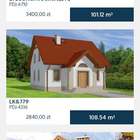
PDJ-6710
3400,00 zł
101.12 m²
LK&779
PDJ-4336
2840,00 zł
108.54 m²