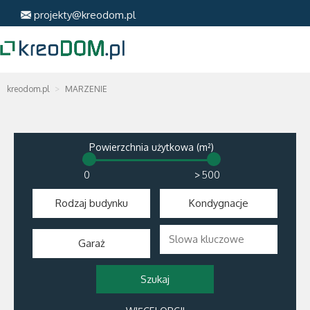
projekty@kreodom.pl
kreodom.pl
MARZENIE
Powierzchnia użytkowa (m²)
>
Rodzaj budynku
Kondygnacje
Garaż