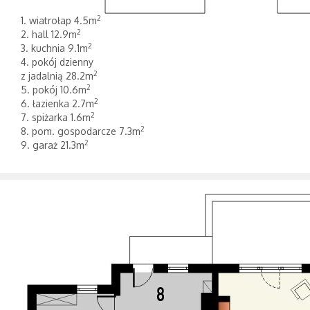
2
1. wiatrołap 4.5m
2
2. hall 12.9m
2
3. kuchnia 9.1m
4. pokój dzienny
2
z jadalnią 28.2m
2
5. pokój 10.6m
2
6. łazienka 2.7m
2
7. spiżarka 1.6m
2
8. pom. gospodarcze 7.3m
2
9. garaż 21.3m