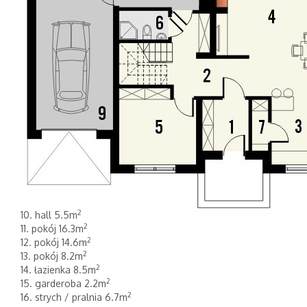
2
10. hall 5.5m
2
11. pokój 16.3m
2
12. pokój 14.6m
2
13. pokój 8.2m
2
14. łazienka 8.5m
2
15. garderoba 2.2m
2
16. strych / pralnia 6.7m