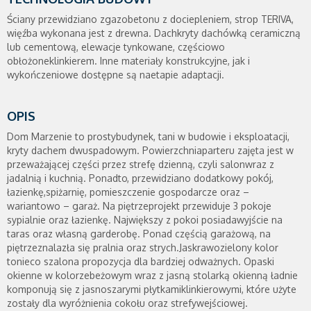
Ściany przewidziano zgazobetonu z dociepleniem, strop TERIVA,
więźba wykonana jest z drewna. Dachkryty dachówką ceramiczną
lub cementową, elewacje tynkowane, częściowo
obłożoneklinkierem. Inne materiały konstrukcyjne, jak i
wykończeniowe dostępne są naetapie adaptacji.
OPIS
Dom Marzenie to prostybudynek, tani w budowie i eksploatacji,
kryty dachem dwuspadowym. Powierzchniaparteru zajęta jest w
przeważającej części przez strefę dzienną, czyli salonwraz z
jadalnią i kuchnią. Ponadto, przewidziano dodatkowy pokój,
łazienkę,spiżarnię, pomieszczenie gospodarcze oraz –
wariantowo – garaż. Na piętrzeprojekt przewiduje 3 pokoje
sypialnie oraz łazienkę. Największy z pokoi posiadawyjście na
taras oraz własną garderobę. Ponad częścią garażową, na
piętrzeznalazła się pralnia oraz strych.Jaskrawozielony kolor
tonieco szalona propozycja dla bardziej odważnych. Opaski
okienne w kolorzebeżowym wraz z jasną stolarką okienną ładnie
komponują się z jasnoszarymi płytkamiklinkierowymi, które użyte
zostały dla wyróżnienia cokołu oraz strefywejściowej.