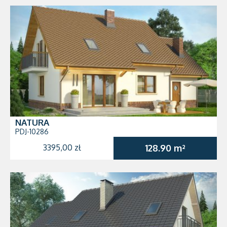
NATURA
PDJ-10286
3395,00 zł
128.90 m²