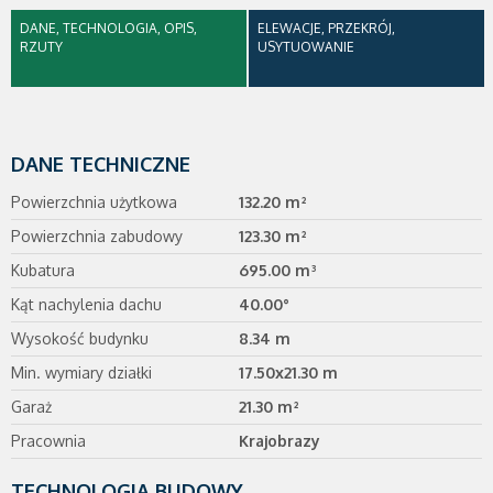
DANE, TECHNOLOGIA, OPIS,
ELEWACJE, PRZEKRÓJ,
RZUTY
USYTUOWANIE
DANE TECHNICZNE
Powierzchnia użytkowa
132.20 m²
Powierzchnia zabudowy
123.30 m²
Kubatura
695.00 m³
Kąt nachylenia dachu
40.00°
Wysokość budynku
8.34 m
Min. wymiary działki
17.50x21.30 m
Garaż
21.30 m²
Pracownia
Krajobrazy
TECHNOLOGIA BUDOWY