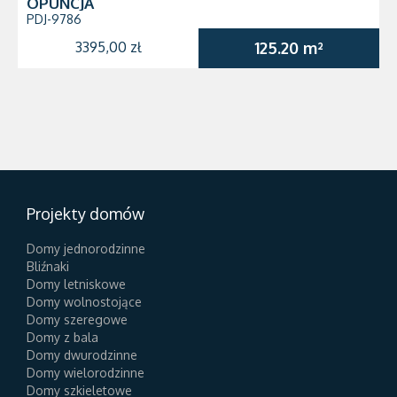
OPUNCJA
PDJ-9786
3395,00 zł
125.20 m²
Projekty domów
Domy jednorodzinne
Bliźnaki
Domy letniskowe
Domy wolnostojące
Domy szeregowe
Domy z bala
Domy dwurodzinne
Domy wielorodzinne
Domy szkieletowe