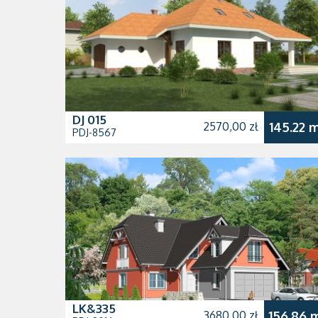
DJ 015
2570,00 zł
145.22 
PDJ-8567
LK&335
3680,00 zł
156.86 