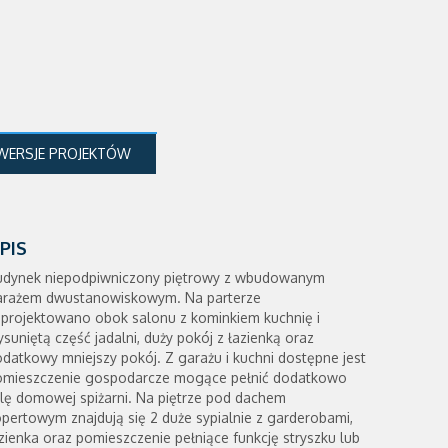
WERSJE PROJEKTÓW
PIS
udynek niepodpiwniczony piętrowy z wbudowanym
arażem dwustanowiskowym. Na parterze
projektowano obok salonu z kominkiem kuchnię i
suniętą część jadalni, duży pokój z łazienką oraz
datkowy mniejszy pokój. Z garażu i kuchni dostępne jest
omieszczenie gospodarcze mogące pełnić dodatkowo
lę domowej spiżarni. Na piętrze pod dachem
pertowym znajdują się 2 duże sypialnie z garderobami,
zienka oraz pomieszczenie pełniące funkcję stryszku lub