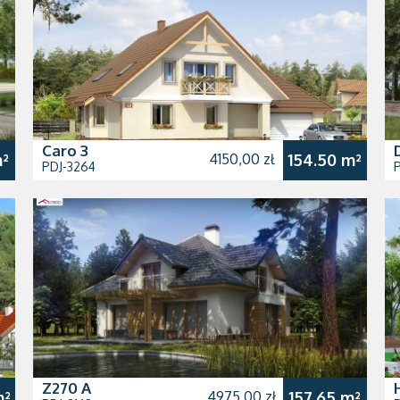
Caro 3
m²
4150,00 zł
154.50 m²
PDJ-3264
P
Z270 A
m²
4975,00 zł
157.65 m²