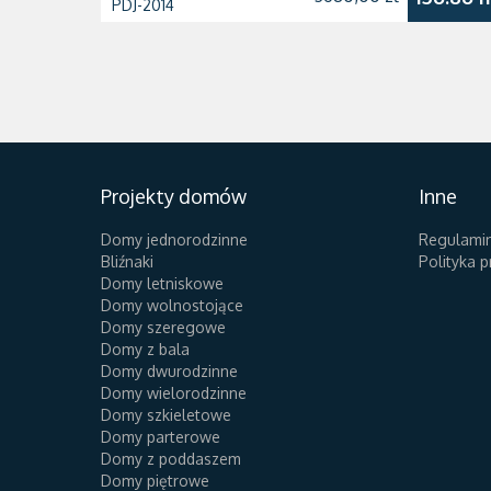
PDJ-2014
Projekty domów
Inne
Domy jednorodzinne
Regulami
Bliźnaki
Polityka 
Domy letniskowe
Domy wolnostojące
Domy szeregowe
Domy z bala
Domy dwurodzinne
Domy wielorodzinne
Domy szkieletowe
Domy parterowe
Domy z poddaszem
Domy piętrowe