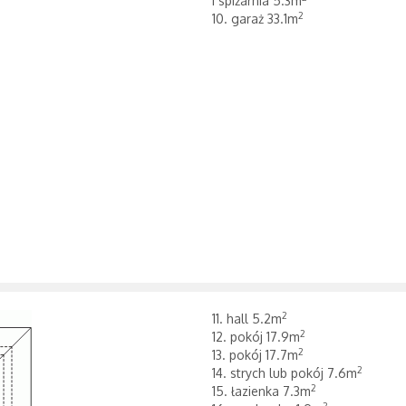
i spiżarnia 5.3m
2
10. garaż 33.1m
2
11. hall 5.2m
2
12. pokój 17.9m
2
13. pokój 17.7m
2
14. strych lub pokój 7.6m
2
15. łazienka 7.3m
2