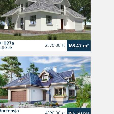
DJ 097a
2570,00 zł
163.47 m²
DJ-8513
Hortensja
4390,00 zł
156.50 m²