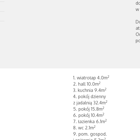
d
w 
Do
at
O
p
2
1. wiatrołap 4.0m
2
2. hall 10.0m
2
3. kuchnia 9.4m
4. pokój dzienny
2
z jadalnią 32.4m
2
5. pokój 15.8m
2
6. pokój 10.4m
2
7. łazienka 6.1m
2
8. wc 2.1m
9. pom. gospod.
2