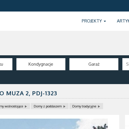
PROJEKTY
ARTY
ku
Kondygnacje
Garaż
O MUZA 2,
PDJ-1323
my wolnostojące
Domy z poddaszem
Domy tradycyjne