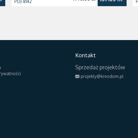
PDJ-8142
Kontakt
Sprzedaż projektów
n
prywatności
projekty@kreodom.pl