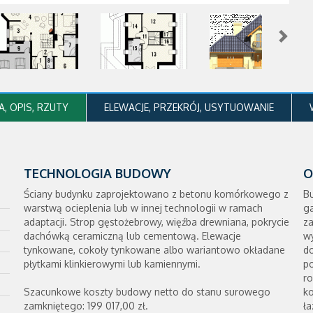
, OPIS, RZUTY
ELEWACJE, PRZEKRÓJ, USYTUOWANIE
TECHNOLOGIA BUDOWY
O
Ściany budynku zaprojektowano z betonu komórkowego z
B
warstwą ocieplenia lub w innej technologii w ramach
g
adaptacji. Strop gęstożebrowy, więźba drewniana, pokrycie
za
dachówką ceramiczną lub cementową. Elewacje
wy
tynkowane, cokoły tynkowane albo wariantowo okładane
do
płytkami klinkierowymi lub kamiennymi.
p
ro
Szacunkowe koszty budowy netto do stanu surowego
ko
zamkniętego: 199 017,00 zł.
ła