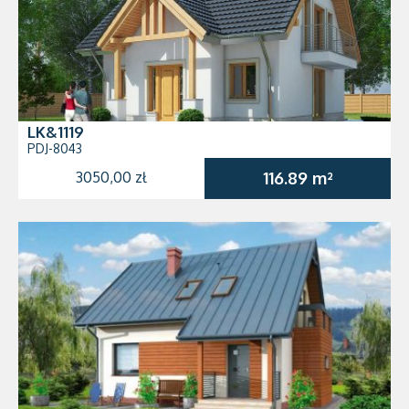
LK&1119
PDJ-8043
3050,00 zł
116.89 m²