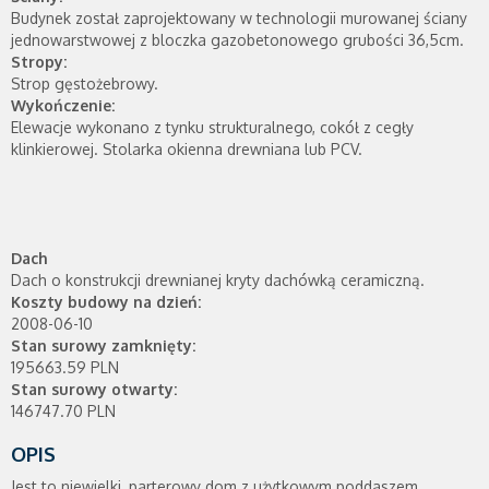
Budynek został zaprojektowany w technologii murowanej ściany
jednowarstwowej z bloczka gazobetonowego grubości 36,5cm.
Stropy:
Strop gęstożebrowy.
Wykończenie:
Elewacje wykonano z tynku strukturalnego, cokół z cegły
klinkierowej. Stolarka okienna drewniana lub PCV.
Dach
Dach o konstrukcji drewnianej kryty dachówką ceramiczną.
Koszty budowy na dzień:
2008-06-10
Stan surowy zamknięty:
195663.59 PLN
Stan surowy otwarty:
146747.70 PLN
OPIS
Jest to niewielki, parterowy dom z użytkowym poddaszem,