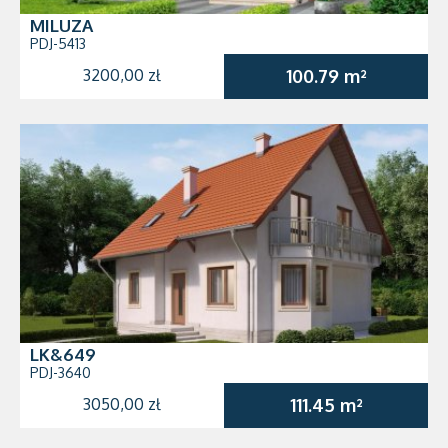
MILUZA
PDJ-5413
3200,00 zł
100.79 m²
LK&649
PDJ-3640
3050,00 zł
111.45 m²