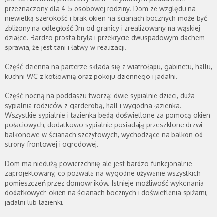
przeznaczony dla 4-5 osobowej rodziny. Dom ze względu na
niewielką szerokość i brak okien na ścianach bocznych może być
zbliżony na odległość 3m od granicy i zrealizowany na wąskiej
działce. Bardzo prosta bryła i przekrycie dwuspadowym dachem
sprawia, że jest tani i łatwy w realizacji.
Część dzienna na parterze składa się z wiatrołapu, gabinetu, hallu,
kuchni WC z kotłownią oraz pokoju dziennego i jadalni.
Część nocną na poddaszu tworzą: dwie sypialnie dzieci, duża
sypialnia rodziców z garderobą, hall i wygodna łazienka.
Wszystkie sypialnie i łazienka będą doświetlone za pomocą okien
połaciowych, dodatkowo sypialnie posiadają przeszklone drzwi
balkonowe w ścianach szczytowych, wychodzące na balkon od
strony frontowej i ogrodowej.
Dom ma niedużą powierzchnię ale jest bardzo funkcjonalnie
zaprojektowany, co pozwala na wygodne używanie wszystkich
pomieszczeń przez domowników. Istnieje możliwość wykonania
dodatkowych okien na ścianach bocznych i doświetlenia spiżarni,
jadalni lub łazienki.