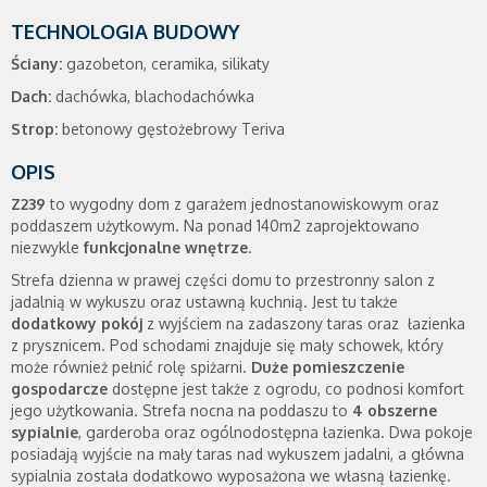
TECHNOLOGIA BUDOWY
Ściany:
gazobeton, ceramika, silikaty
Dach:
dachówka, blachodachówka
Strop:
betonowy gęstożebrowy Teriva
OPIS
Z239
to wygodny dom z garażem jednostanowiskowym oraz
poddaszem użytkowym. Na ponad 140m2 zaprojektowano
niezwykle
funkcjonalne wnętrze
.
Strefa dzienna w prawej części domu to przestronny salon z
jadalnią w wykuszu oraz ustawną kuchnią. Jest tu także
dodatkowy pokój
z wyjściem na zadaszony taras oraz łazienka
z prysznicem. Pod schodami znajduje się mały schowek, który
może również pełnić rolę spiżarni.
Duże pomieszczenie
gospodarcze
dostępne jest także z ogrodu, co podnosi komfort
jego użytkowania. Strefa nocna na poddaszu to
4 obszerne
sypialnie
, garderoba oraz ogólnodostępna łazienka. Dwa pokoje
posiadają wyjście na mały taras nad wykuszem jadalni, a główna
sypialnia została dodatkowo wyposażona we własną łazienkę.