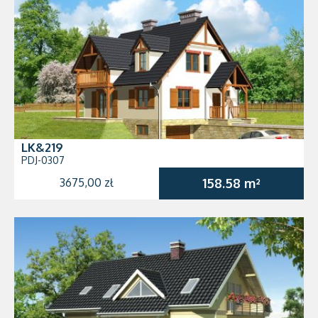
LK&219
PDJ-0307
3675,00 zł
158.58 m²