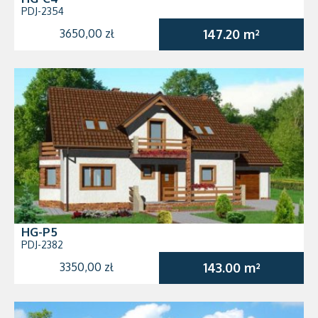
PDJ-2354
3650,00 zł
147.20 m²
HG-P5
PDJ-2382
3350,00 zł
143.00 m²