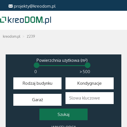
projekty@kreodom.pl
kreodom.pl
Z239
Powierzchnia użytkowa (m²)
>
Rodzaj budynku
Kondygnacje
Garaż