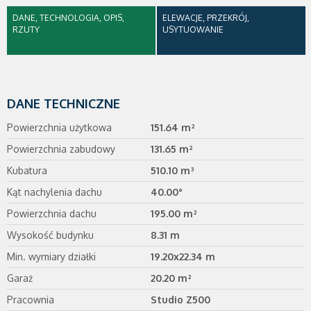
DANE, TECHNOLOGIA, OPIS,
ELEWACJE, PRZEKRÓJ,
RZUTY
USYTUOWANIE
DANE TECHNICZNE
Powierzchnia użytkowa
151.64 m²
Powierzchnia zabudowy
131.65 m²
Kubatura
510.10 m³
Kąt nachylenia dachu
40.00°
Powierzchnia dachu
195.00 m²
Wysokość budynku
8.31 m
Min. wymiary działki
19.20x22.34 m
Garaż
20.20 m²
Pracownia
Studio Z500