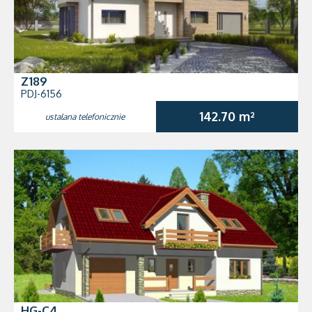
Z189
PDJ-6156
142.70 m²
ustalana telefonicznie
HG-C4