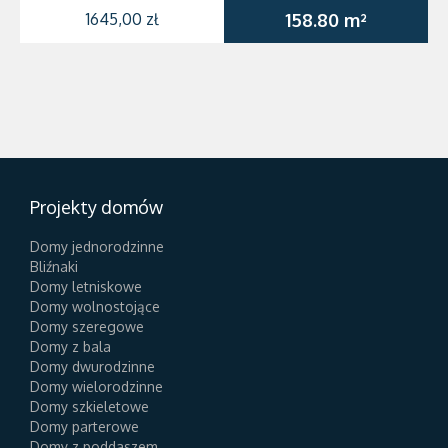
1645,00 zł
158.80 m²
Projekty domów
Domy jednorodzinne
Bliźnaki
Domy letniskowe
Domy wolnostojące
Domy szeregowe
Domy z bala
Domy dwurodzinne
Domy wielorodzinne
Domy szkieletowe
Domy parterowe
Domy z poddaszem