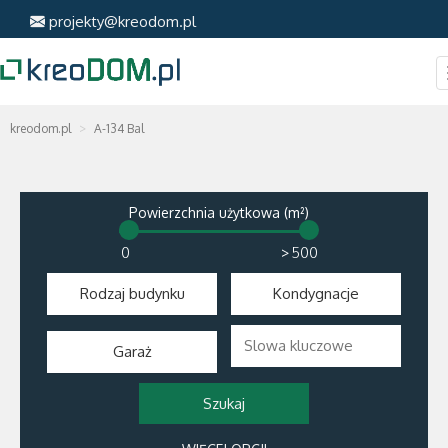
projekty@kreodom.pl
kreodom.pl
A-134 Bal
Powierzchnia użytkowa (m²)
>
Rodzaj budynku
Kondygnacje
Garaż