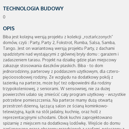
TECHNOLOGIA BUDOWY
0
OPIS
Biba jest kolejną wersją projektu z kolekcji „roztańczonych”
domów, czyli : Party, Party 2, Fokstrot, Rumba, Salsa, Samba,
Tango. Jest on wariantową wersją projektu Party, z dachami
spadzistymi nad wystającymi z głównej bryły domu : garażem i
zadaszeniem tarasu. Projekt na działkę gdzie plan miejscowy
zakazuje stosowania daszków płaskich. Biba - to dom
jednorodzinny, parterowy z poddaszem użytkowym, dla cztero-
pięcioosobowej rodziny. Ze względu na dodatkowy pokój z
łazienką na parterze, może być też odpowiedni dla rodziny
trzypokoleniowej, z seniorami. W sensowniej, nie za dużej
powierzchni udało się zmieścić cały program użytkowy - wszystkie
potrzebne pomieszczenia. Na parterze mamy dużą otwartą
przestrzeń dzienną, łączącą salon ze ścianą kominkowo-
telewizyjną, kącik na stół jadalny, kuchnię, oraz holl z
reprezentacyjnymi schodami. Obok kuchni zaprojektowano
spiżarnię z miejscem na dodatkową lodówkę. Wejście do domu
zaplanowano przez obszerny przedsionek z szafami, połączony z