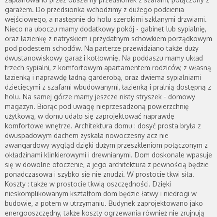
garażem. Do przedsionka wchodzimy z dużego podcienia
wejściowego, a następnie do holu szerokimi szklanymi drzwiami.
Nieco na uboczu mamy dodatkowy pokój - gabinet lub sypialnię,
oraz łazienkę z natryskiem i przydatnym schowkiem porządkowym
pod podestem schodów. Na parterze przewidziano także duży
dwustanowiskowy garaż i kotłownię. Na poddaszu mamy układ
trzech sypialni, z komfortowym apartamentem rodziców, z własną
łazienką i naprawdę ładną garderobą, oraz dwiema sypialniami
dziecięcymi z szafami wbudowanymi, łazienką i pralnią dostępną z
holu. Na samej górze mamy jeszcze nisty stryszek - domowy
magazyn. Biorąc pod uwagę nieprzesadzoną powierzchnię
użytkową, w domu udało się zaprojektować naprawdę
komfortowe wnętrze. Architektura domu : dosyć prosta bryła z
dwuspadowym dachem zyskała nowoczesny acz nie
awangardowy wygląd dzięki dużym przeszkleniom połączonym z
okładzinami klinkierowymi i drewnianymi. Dom doskonale wpasuje
się w dowolne otoczenie, a jego architektura z pewnością będzie
ponadczasowa i szybko się nie znudzi. W prostocie tkwi siła.
Koszty : także w prostocie tkwią oszczędności. Dzięki
nieskomplikowanym kształtom dom będzie łatwy i niedrogi w
budowie, a potem w utrzymaniu. Budynek zaprojektowano jako
energooszczędny, także koszty ogrzewania również nie zrujnują