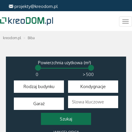
projekty@kreodom.pl
Me
kreodom.pl
Biba
Powierzchnia użytkowa (m²)
>
Rodzaj budynku
Kondygnacje
Garaż