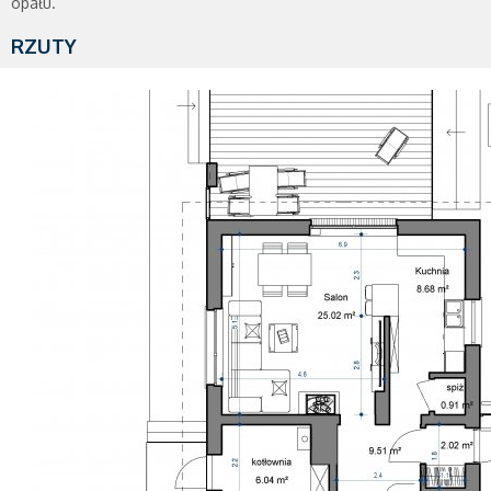
opału.
RZUTY