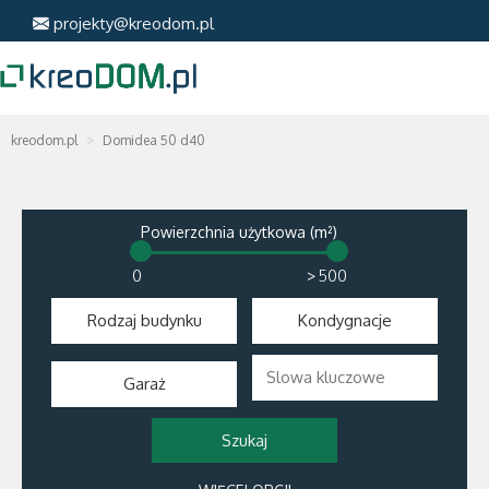
projekty@kreodom.pl
kreodom.pl
Domidea 50 d40
Powierzchnia użytkowa (m²)
>
Rodzaj budynku
Kondygnacje
Garaż