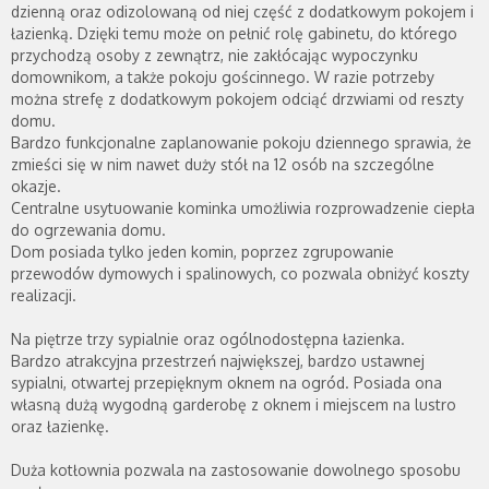
dzienną oraz odizolowaną od niej część z dodatkowym pokojem i
łazienką. Dzięki temu może on pełnić rolę gabinetu, do którego
przychodzą osoby z zewnątrz, nie zakłócając wypoczynku
domownikom, a także pokoju gościnnego. W razie potrzeby
można strefę z dodatkowym pokojem odciąć drzwiami od reszty
domu.
Bardzo funkcjonalne zaplanowanie pokoju dziennego sprawia, że
zmieści się w nim nawet duży stół na 12 osób na szczególne
okazje.
Centralne usytuowanie kominka umożliwia rozprowadzenie ciepła
do ogrzewania domu.
Dom posiada tylko jeden komin, poprzez zgrupowanie
przewodów dymowych i spalinowych, co pozwala obniżyć koszty
realizacji.
Na piętrze trzy sypialnie oraz ogólnodostępna łazienka.
Bardzo atrakcyjna przestrzeń największej, bardzo ustawnej
sypialni, otwartej przepięknym oknem na ogród. Posiada ona
własną dużą wygodną garderobę z oknem i miejscem na lustro
oraz łazienkę.
Duża kotłownia pozwala na zastosowanie dowolnego sposobu