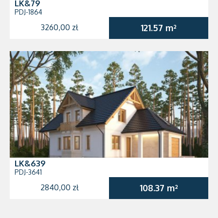
LK&79
PDJ-1864
3260,00 zł
121.57 m²
LK&639
PDJ-3641
2840,00 zł
108.37 m²