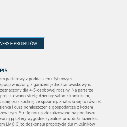
WERSJE PROJEKTÓW
PIS
om parterowy z poddaszem użytkowym,
iepodpiwniczony, z garażem jednostanowiskowym.
zeznaczony dla 4-5-osobowej rodziny. Na parterze
projektowano strefę dzienną: salon z kominkiem,
dalnię oraz kuchnię ze spiżarnią. Znalazła się tu również
zienka i duże pomieszczenie gospodarcze z kotłem
rzewczym. Strefę nocną zlokalizowano na poddaszu.
orzą ją cztery wygodne sypialnie oraz duża łazienka.
m Liv 6 G1 to doskonała propozycja dla miłośników