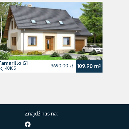
Tamarillo G1
3690,00 zł
109.90 m²
dj -10105
Znajdź nas na: