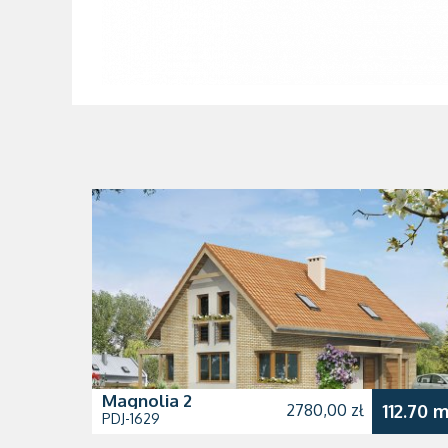
Magnolia 2
2780,00 zł
112.70 m
PDJ-1629