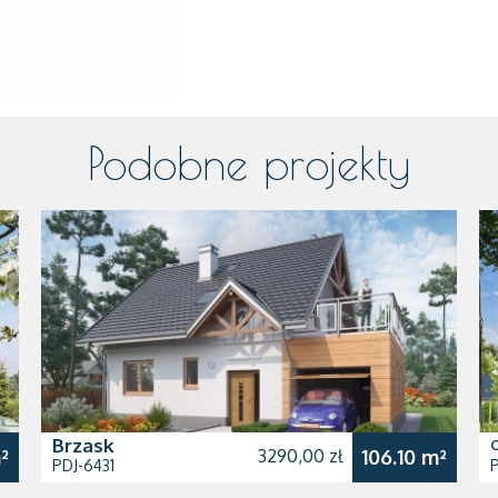
Podobne projekty
Brzask
O
²
3290,00 zł
106.10 m²
PDJ-6431