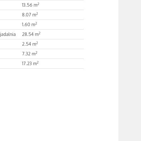
2
13.56 m
2
8.07 m
2
1.60 m
2
jadalnia
28.54 m
2
2.54 m
2
7.32 m
2
17.23 m