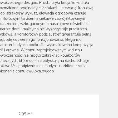
owoczesnego designu. Prosta bryła budynku została
ozmaicona oryginalnymi detalami – elewację frontową
obi atrakcyjny wykusz, elewacja ogrodowa czaruje
omfortowym tarasem z ciekawie zaprojektowanym
adaszeniem, wzbogaconym o nastrojowe oświetlenie.
nętrze domu maksymalnie wykorzystuje przestrzeń
ytkową, a komfortowy podział stref gwarantuje pełną
wobodę codziennego funkcjonowania. Elegancki
harakter budynku podkreśla wysmakowana kompozycja
ieli i drewna. W domu zaprojektowanym w duchu
owoczesności nie mogło zabraknąć kolektorów
onecznych, które dumnie połyskują na dachu. Istnieje
żliwość: - podpiwniczenia budynku - zbliźniaczenia -
ykonania domu dwulokalowego
2
2.05 m