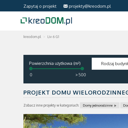
Zapytaj o projekt
projekty@kreodom.pl
kreodom.pl
Liv 6 G1
Powierzchnia użytkowa (m²)
Rodzaj budyn
>
PROJEKT DOMU WIELORODZINNEGO
Zobacz inne projekty w kategoriach:
Domy jednorodzinne
Do