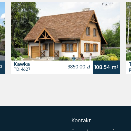
Kawka
²
3850,00 zł
108.54 m²
PDJ-1627
p
Kontakt