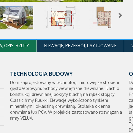
, OPIS, RZUTY
ELEWACJE, PRZEKRÓJ, USYTUOWANIE
TECHNOLOGIA BUDOWY
O
Dom zaprojektowany w technologii murowej ze stropem
D
gęstożebrowym. Schody wewnętrzne drewniane. Dach o
n
konstrukcji drewnianej pokryty blachą na rąbek stojący
Pr
Classic firmy Ruukki. Elewacje wykończono tynkiem
za
mineralnym i okładziną drewnianą. Stolarka okienna
ja
drewniana lub PCV. W projekcie zastosowano rozwiązania
ła
firmy VELUX.
g
Tw
Do