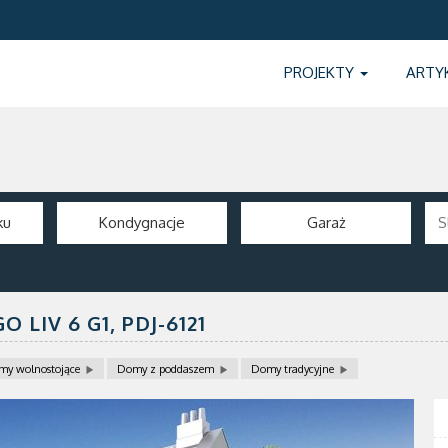
PROJEKTY
ARTY
ku
Kondygnacje
Garaż
 LIV 6 G1,
PDJ-6121
my wolnostojące
Domy z poddaszem
Domy tradycyjne