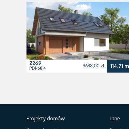
Z269
3638,00 zł
114.71 m
PDJ-6814
Projekty domów
Inne