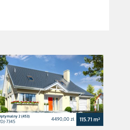
ptymalny 2 (453)
4490,00 zł
115.71 m²
PDJ-7345