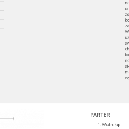
n
ur
zd
k
z
W
uż
s
c
b
n
sł
mo
w
PARTER
Wiatrołap