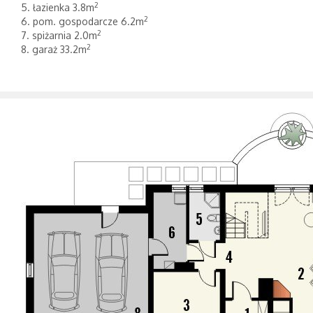
2
5. łazienka 3.8m
2
6. pom. gospodarcze 6.2m
2
7. spiżarnia 2.0m
2
8. garaż 33.2m