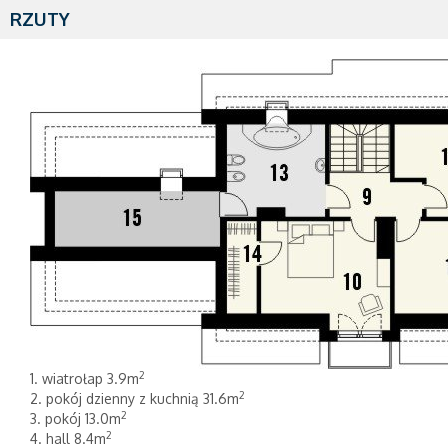
RZUTY
2
1. wiatrołap 3.9m
2
2. pokój dzienny z kuchnią 31.6m
2
3. pokój 13.0m
2
4. hall 8.4m