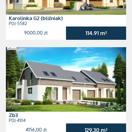
Karolinka G2 (bliźniak)
PDJ-5582
9000,00 zł
114.91 m²
Zb3
PDJ-4104
4156,00 zł
129.30 m²