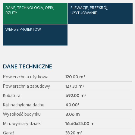
DANE, TECHNOLOGIA, OPIS,
ELEWACJE, PRZEKRÓJ,
RZUTY
USYTUOWANIE
WERSJE PROJEKTÓW
DANE TECHNICZNE
Powierzchnia użytkowa
120.00 m²
Powierzchnia zabudowy
127.30 m²
Kubatura
692.00 m³
Kąt nachylenia dachu
40.00°
Wysokość budynku
8.06 m
Min. wymiary działki
16.60x25.00 m
Garaż
33.20 m²