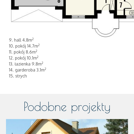
2
9. hall 4.8m
2
10. pokój 14.7m
2
11. pokój 8.6m
2
12. pokój 10.1m
2
13. łazienka 9.8m
2
14. garderoba 3.1m
15. strych
Podobne projekty