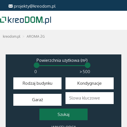
projekty@kreodom.pl
kreodom.pl
AROMA 2G
Powierzchnia użytkowa (m²)
>
Rodzaj budynku
Kondygnacje
Garaż