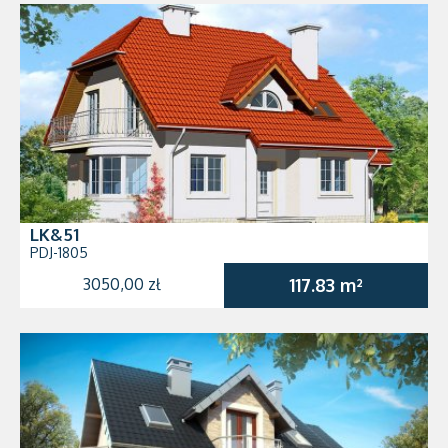
LK&51
PDJ-1805
3050,00 zł
117.83 m²