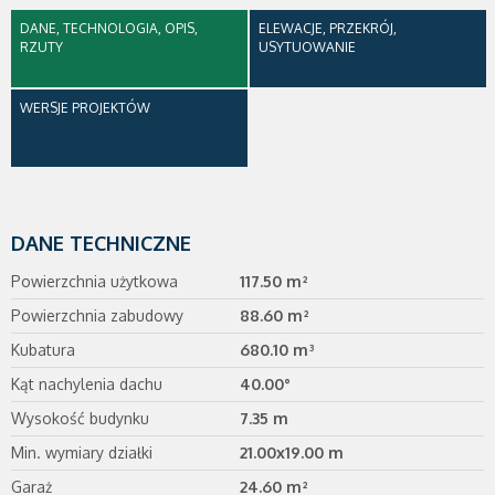
DANE, TECHNOLOGIA, OPIS,
ELEWACJE, PRZEKRÓJ,
RZUTY
USYTUOWANIE
WERSJE PROJEKTÓW
DANE TECHNICZNE
Powierzchnia użytkowa
117.50 m²
Powierzchnia zabudowy
88.60 m²
Kubatura
680.10 m³
Kąt nachylenia dachu
40.00°
Wysokość budynku
7.35 m
Min. wymiary działki
21.00x19.00 m
Garaż
24.60 m²