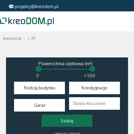
projekty@kreodom.pl
kreodom.pl
L-99
Powierzchnia użytkowa (m²)
>
Rodzaj budynku
Kondygnacje
Garaż