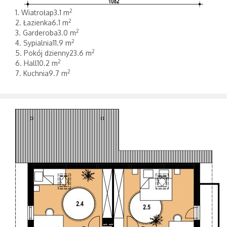
2
1. Wiatrołap3.1 m
2
2. Łazienka6.1 m
2
3. Garderoba3.0 m
2
4. Sypialnia11.9 m
2
5. Pokój dzienny23.6 m
2
6. Hall10.2 m
2
7. Kuchnia9.7 m