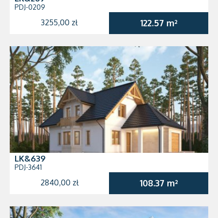
PDJ-0209
3255,00 zł
122.57 m²
LK&639
PDJ-3641
2840,00 zł
108.37 m²