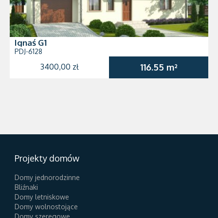
Ignaś G1
PDJ-6128
3400,00 zł
116.55 m²
Projekty domów
Domy jednorodzinne
Bliźnaki
Domy letniskowe
Domy wolnostojące
Domy szeregowe