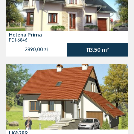
Helena Prima
PDJ-6846
2890,00 zł
113.50 m²
LK&289