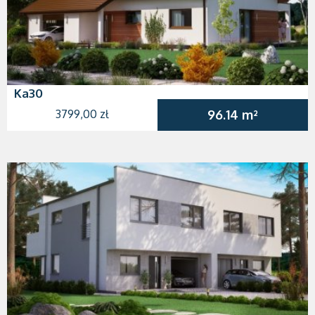
Ka30
3799,00 zł
96.14 m²