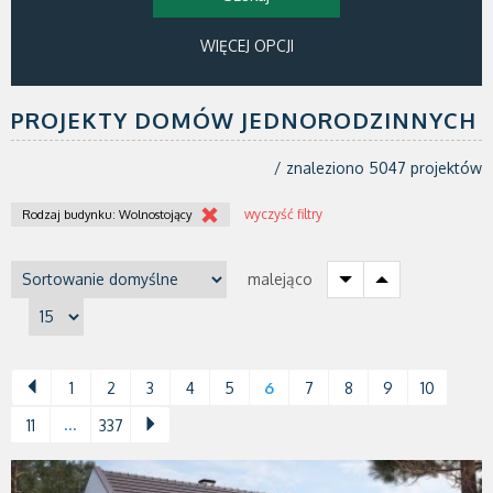
WIĘCEJ OPCJI
PROJEKTY DOMÓW JEDNORODZINNYCH
/ znaleziono 5047 projektów
wyczyść filtry
Rodzaj budynku: Wolnostojący
malejąco
1
2
3
4
5
6
7
8
9
10
...
11
337