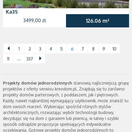
Ka35
3499,00 zł
126.06 m²
1
2
3
4
5
6
7
8
9
10
...
11
337
Projekty domów jednorodzinnych
stanowią najliczniejszą grupę
projektów z oferty serwisu kreodom.pl. Znajdują się tu zarówno
projekty domów parterowych, z poddaszem, jak i piętrowych.
Każdy, nawet najbardziej wymagający użytkownik, może znaleźć tu
dom swoich marzeń. Wybierając spośród różnych stylów
architektonicznych, rozważając wybór technologii budowy,
decydując się na dom z garażem lub piwnicą, w łatwy i szybki
sposób odnajdzie propozycje spełniających indywidualne
oczekiwania. Gotowe projekty domów jednorodzinnych to