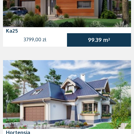
Ka25
3799,00 zł
99.39 m²
Hortensja