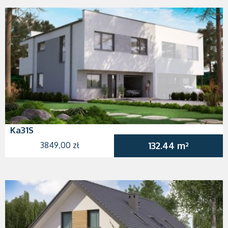
Ka31S
3849,00 zł
132.44 m²