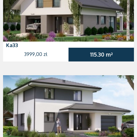
Ka33
3999,00 zł
115.30 m²