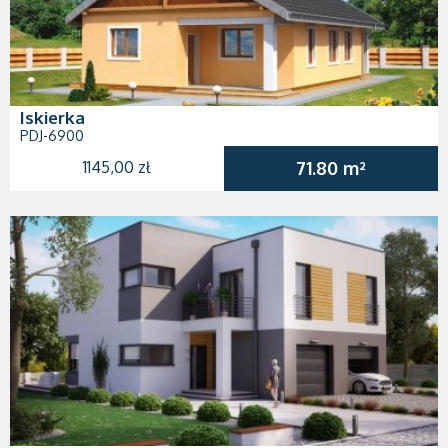
Iskierka
PDJ-6900
1145,00 zł
71.80 m²