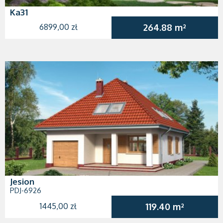
Ka31
6899,00 zł
264.88 m²
Jesion
PDJ-6926
1445,00 zł
119.40 m²