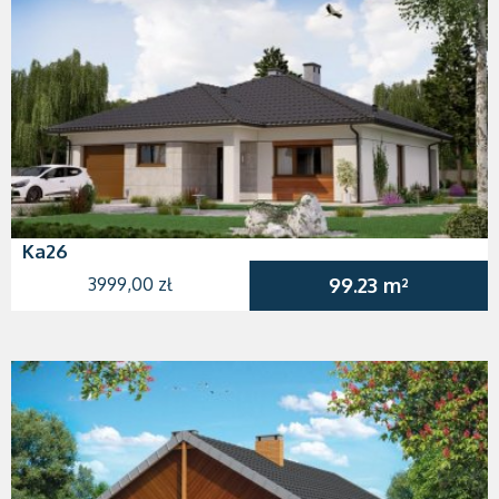
Ka26
3999,00 zł
99.23 m²