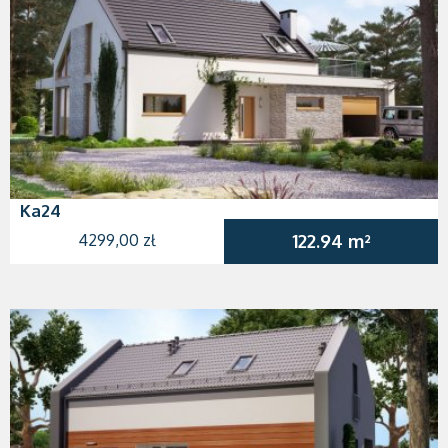
Ka24
4299,00 zł
122.94 m²