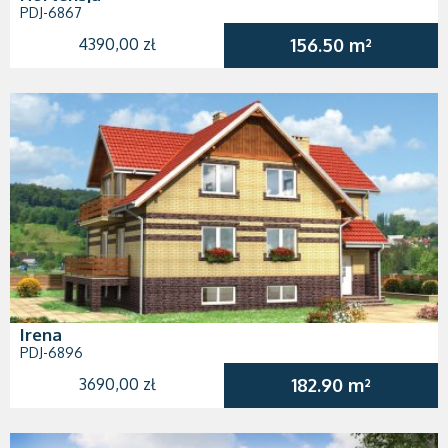
PDJ-6867
4390,00 zł
156.50 m²
Irena
PDJ-6896
3690,00 zł
182.90 m²